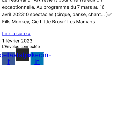
exceptionnelle. Au programme du 7 mars au 16
avril 202310 spectacles (cirque, danse, chant… )✅
Fills Monkey, Cie Little Bros✅ Les Mamans
Lire la suite »
1 février 2023
L'Envolée connectée
cebook-
Instagram
Linkedin-
f
in