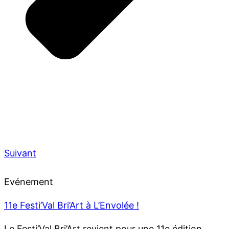
Suivant
Evénement
11e Festi’Val Bri’Art à L’Envolée !
Le Festi’Val Bri’Art revient pour une 11e édition