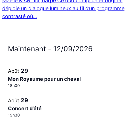
Maëlle MARTIN, harpe Ce duo complice et original
déploie un dialogue lumineux au fil d’un programme
contrasté où…
Évènements
Maintenant
 - 
12/09/2026
Sélectionnez
List
la
29
Août
date
of
Mon Royaume pour un cheval
18h00
events
29
Août
in
Concert d’été
19h30
Photo