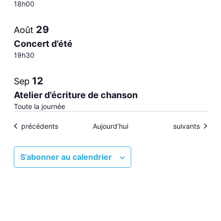
18h00
events
29
Août
in
Concert d’été
19h30
Photo
12
Sep
View
Atelier d’écriture de chanson
Toute la journée
Évènements
Évènements
précédents
Aujourd’hui
suivants
S’abonner au calendrier