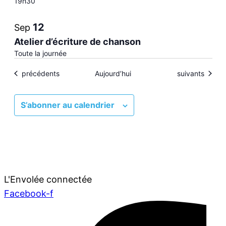
19h30
Photo
12
Sep
View
Atelier d’écriture de chanson
Toute la journée
Évènements
Évènements
précédents
Aujourd’hui
suivants
S’abonner au calendrier
L'Envolée connectée
Facebook-f