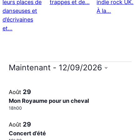
leurs places de
trappes et de…
indie rock UK.
danseuses et
À la…
d’écrivaines
et…
Évènements
Maintenant
 - 
12/09/2026
Sélectionnez
List
la
29
Août
date
of
Mon Royaume pour un cheval
18h00
events
29
Août
in
Concert d’été