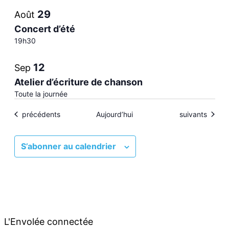
events
29
Août
in
Concert d’été
19h30
Photo
12
Sep
View
Atelier d’écriture de chanson
Toute la journée
Évènements
Évènements
précédents
Aujourd’hui
suivants
S’abonner au calendrier
L'Envolée connectée