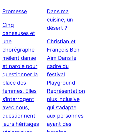
Promesse
Dans ma
cuisine, un
Cinq
désert ?
danseuses et
une
Christian et
chorégraphe
François Ben
mêlent danse
Aïm Dans le
et parole pour
cadre du
questionner la
festival
place des
Playground
femmes. Elles
Représentation
s’interrogent
plus inclusive
avec nous,
qui s’adapte
questionnent
aux personnes
leurs héritages
ayant des