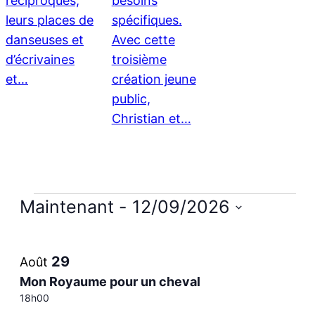
réciproques,
besoins
leurs places de
spécifiques.
danseuses et
Avec cette
d’écrivaines
troisième
et…
création jeune
public,
Christian et…
Évènements
Maintenant
 - 
12/09/2026
Sélectionnez
List
la
29
Août
date
of
Mon Royaume pour un cheval
18h00