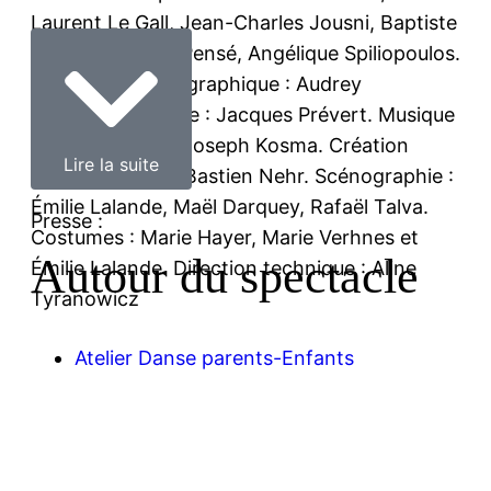
Laurent Le Gall, Jean-Charles Jousni, Baptiste
Martinez, Anaïs Pensé, Angélique Spiliopoulos.
Assistante chorégraphique : Audrey
Lièvremont. Texte : Jacques Prévert. Musique
: Wojciech Kilar, Joseph Kosma. Création
Lire la suite
Lumières : Jean-Bastien Nehr. Scénographie :
Émilie Lalande, Maël Darquey, Rafaël Talva.
Presse :
Costumes : Marie Hayer, Marie Verhnes et
Autour du spectacle
Émilie Lalande. Direction technique : Aline
Tyranowicz
Atelier Danse parents-Enfants