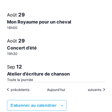
Sélectionnez
List
la
29
Août
date
of
Mon Royaume pour un cheval
18h00
events
29
Août
in
Concert d’été
19h30
Photo
12
Sep
View
Atelier d’écriture de chanson
Toute la journée
Évènements
Évènements
précédents
Aujourd’hui
suivants
S’abonner au calendrier