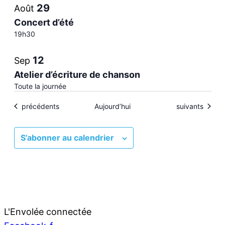
29
Août
in
Concert d’été
19h30
Photo
12
Sep
View
Atelier d’écriture de chanson
Toute la journée
Évènements
Évènements
précédents
Aujourd’hui
suivants
S’abonner au calendrier
L'Envolée connectée