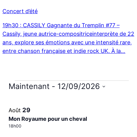
Concert d’été
19h30 : CASSILY Gagnante du Tremplin #77 –
Cassily, jeune autrice-compositriceinterprète de 22
ans, explore ses émotions avec une intensité rare,
entre chanson française et indie rock UK. À la…
Évènements
Maintenant
 - 
12/09/2026
Sélectionnez
List
la
29
Août
date
of
Mon Royaume pour un cheval
18h00
events