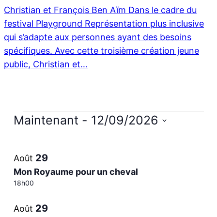
Christian et François Ben Aïm Dans le cadre du
festival Playground Représentation plus inclusive
qui s’adapte aux personnes ayant des besoins
spécifiques. Avec cette troisième création jeune
public, Christian et…
Évènements
Maintenant
 - 
12/09/2026
Sélectionnez
List
la
29
Août
date
of
Mon Royaume pour un cheval
18h00
events
29
Août