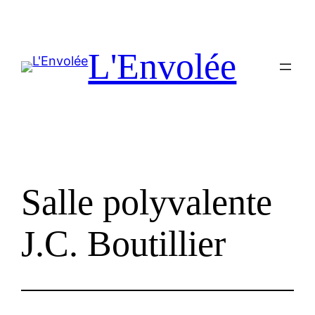
Aller
au
contenu
L'Envolée
Salle polyvalente
J.C. Boutillier