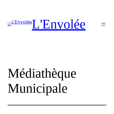
Aller
au
contenu
L'Envolée
Médiathèque
Municipale