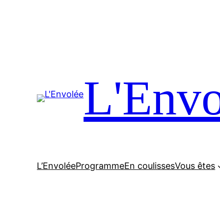
L'Envo
L’Envolée
Programme
En coulisses
Vous êtes