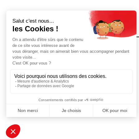
janvier 31, 2023
audrey
L'Envolée