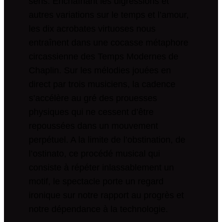
sens. Enchaînant les digressions et
autres variations sur le temps et l’amour,
les dix acrobates virtuoses nous
entraînent dans une cocasse métaphore
circassienne des Temps Modernes de
Chaplin. Sur les mélodies jouées en
direct par trois musiciens, la cadence
s’accélère au gré des prouesses
physiques qui ne cessent d’être
repoussées dans un mouvement
perpétuel. A la limite de l’obstination, de
l’ostinato, ce procédé musical qui
consiste à répéter inlassablement un
motif, le spectacle porte un regard
ironique sur notre rapport au progrès et
notre dépendance à la technologie.