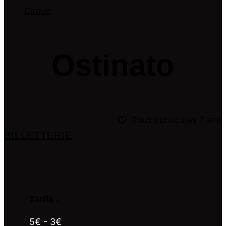
Cirque
Ostinato
Tout public dès 7 ans
BILLETTERIE
Tarifs :
5€ - 3€