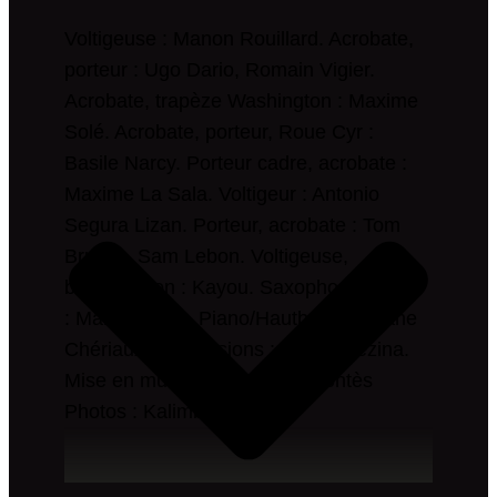
Voltigeuse : Manon Rouillard. Acrobate,
porteur : Ugo Dario, Romain Vigier.
Acrobate, trapèze Washington : Maxime
Solé. Acrobate, porteur, Roue Cyr :
Basile Narcy. Porteur cadre, acrobate :
Maxime La Sala. Voltigeur : Antonio
Segura Lizan. Porteur, acrobate : Tom
Bruyas, Sam Lebon. Voltigeuse,
basse/violon : Kayou. Saxophone/clavier
: Martin Brass. Piano/Hautbois : Louane
Chériaux. Percussions : Ania Berezina.
Mise en musique : Guilhem Fontès
Photos : Kalimba