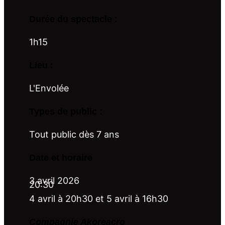
Durée du spectacle :
1h15
Lieu :
L'Envolée
Types de public :
Tout public dès 7 ans
Date et horaire
3 avril 2026
20:30
4 avril à 20h30 et 5 avril à 16h30
Compagnie Akoreacro