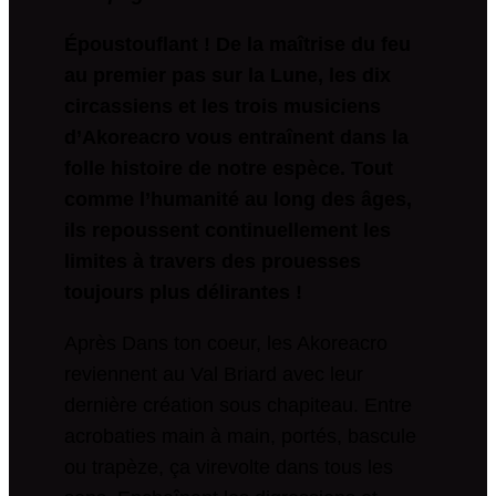
Époustouflant ! De la maîtrise du feu
au premier pas sur la Lune, les dix
circassiens et les trois musiciens
d’Akoreacro vous entraînent dans la
folle histoire de notre espèce. Tout
comme l’humanité au long des âges,
ils repoussent continuellement les
limites à travers des prouesses
toujours plus délirantes !
Après Dans ton coeur, les Akoreacro
reviennent au Val Briard avec leur
dernière création sous chapiteau. Entre
acrobaties main à main, portés, bascule
ou trapèze, ça virevolte dans tous les