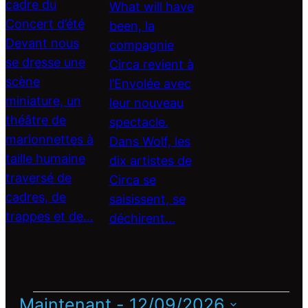
cadre du
What will have
Concert d’été
been, la
Devant nous
compagnie
se dresse une
Circa revient à
scène
l’Envolée avec
miniature, un
leur nouveau
théâtre de
spectacle.
marionnettes à
Dans Wolf, les
taille humaine
dix artistes de
traversé de
Circa se
cadres, de
saisissent, se
trappes et de…
déchirent…
Maintenant
 - 
12/09/2026